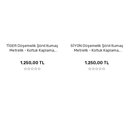
TİGER Döşemelik Şönil Kumaş
SİYON Döşemelik Şönil Kumaş
Metrelik - Koltuk Kaplama,
Metrelik - Koltuk Kaplama,
Kırlent ve Perde İçin Özel Seri
Kırlent ve Perde İçin Özel Seri
1.250,00 TL
1.250,00 TL