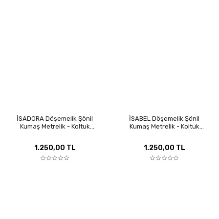
İSADORA Döşemelik Şönil
İSABEL Döşemelik Şönil
Kumaş Metrelik - Koltuk
Kumaş Metrelik - Koltuk
Kaplama, Kırlent ve Perde İçin
Kaplama, Kırlent ve Perde İçin
Özel Seri
Özel Seri
1.250,00 TL
1.250,00 TL