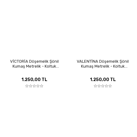
VİCTORİA Döşemelik Şönil
VALENTİNA Döşemelik Şönil
Kumaş Metrelik - Koltuk
Kumaş Metrelik - Koltuk
Kaplama, Kırlent ve Perde İçin
Kaplama, Kırlent ve Perde İçin
Özel Seri
Özel Seri
1.250,00 TL
1.250,00 TL