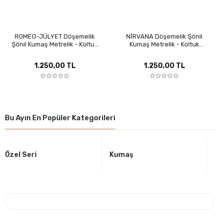
ROMEO-JÜLYET Döşemelik
NİRVANA Döşemelik Şönil
Şönil Kumaş Metrelik - Koltuk
Kumaş Metrelik - Koltuk
Kaplama, Kırlent ve Perde İçin
Kaplama, Kırlent ve Perde İçin
Özel Seri
Özel Seri
1.250,00 TL
1.250,00 TL
Bu Ayın En Popüler Kategorileri
Özel Seri
Kumaş
K